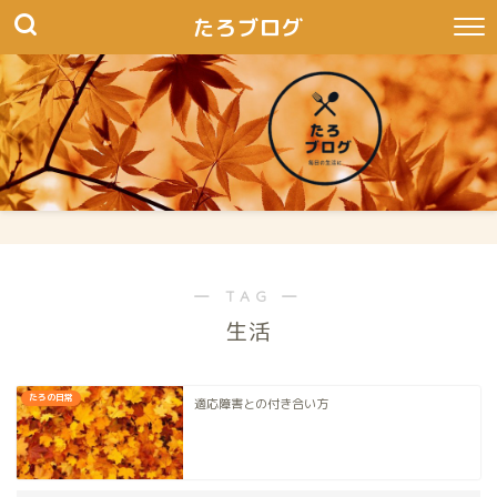
たろブログ
― TAG ―
生活
たろの日常
適応障害との付き合い方