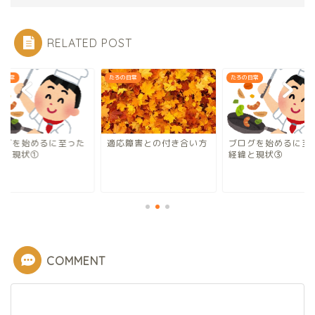
RELATED POST
の日常
たろの日常
たろの日常
ログを始めるに至った
適応障害との付き合い方
ブログを始めるに至
緯と現状①
経緯と現状③
COMMENT